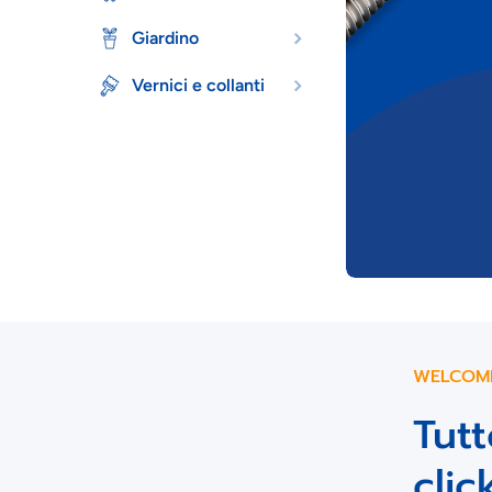
Giardino
Vernici e collanti
WELCOME
Tutt
clic