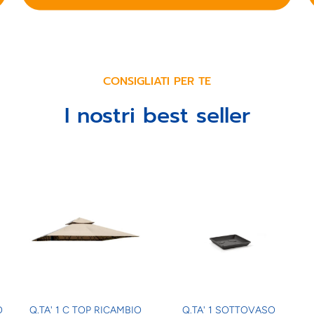
CONSIGLIATI PER TE
I nostri best seller
O
Q.TA' 1 C TOP RICAMBIO
Q.TA' 1 SOTTOVASO