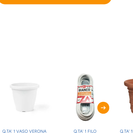
Q.TA' 1 VASO VERONA
Q.TA' 1 FILO
Q.TA' 