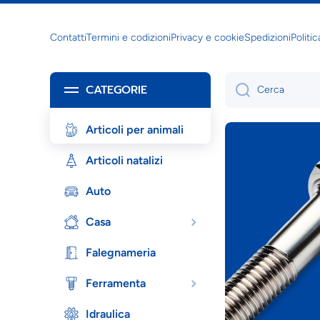
Vai direttamente ai contenuti
Contatti
Termini e codizioni
Privacy e cookie
Spedizioni
Politic
CATEGORIE
Cerca
Articoli per animali
Articoli natalizi
Auto
Casa
Falegnameria
Ferramenta
Idraulica